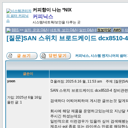
커피향이 나는 *NIX
커피닉스
시스템/네트웍/보안을 다루는 곳
BBS
>>
설치, 운영 Q&A
|
네트웍, 보안 Q&A
|
일반 Q&A
||
정보마당
|
AWS
||
자
[질문]SAN 스위치 브로드케이드 dcx8510
커피닉스, 시스템 엔지니어의 쉼터
글쓴이
yoon
올려짐: 2025.6.16 월, 11:53 am
주제: [질문]S
SAN 스위치 브로드케이드 dcx8510-4 장비관
가입: 2025년 6월 16일
검색하다 어찌어찌하여 게시판 글쓰는것 알게
올린 글: 1
회사에 해당 제품을 운영하고있는데요 지난달 부
주시긴 하셨는데요
일반적으로 이런경우가 있을까 싶어 검색해봤
제조사 eol 종료 또는 라이센스 만료로 해당현