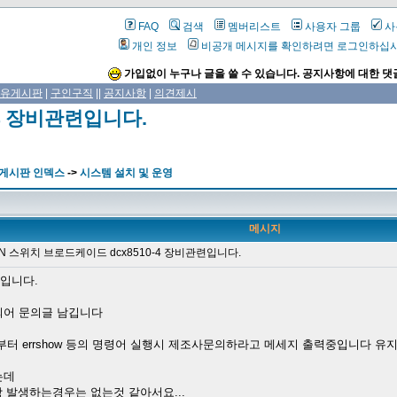
FAQ
검색
멤버리스트
사용자 그룹
사
개인 정보
비공개 메시지를 확인하려면 로그인하십
가입없이 누구나 글을 쓸 수 있습니다. 공지사항에 대한 댓
유게시판
|
구인구직
||
공지사항
|
의견제시
-4 장비관련입니다.
 게시판 인덱스
->
시스템 설치 및 운영
메시지
AN 스위치 브로드케이드 dcx8510-4 장비관련입니다.
련입니다.
되어 문의글 남깁니다
터 errshow 등의 명령어 실행시 제조사문의하라고 메세지 출력중입니다 
는데
상 발생하는경우는 없는것 같아서요...