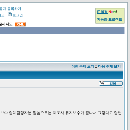
용자 등록하기
IT 일정
N
e
w
!
시오
로그인
자동화 프로젝트
글까지도..
이전 주제 보기
::
다음 주제 보기
유지보수 업체담당자분 말씀으로는 제조사 유지보수가 끝나서 그렇다고 답변