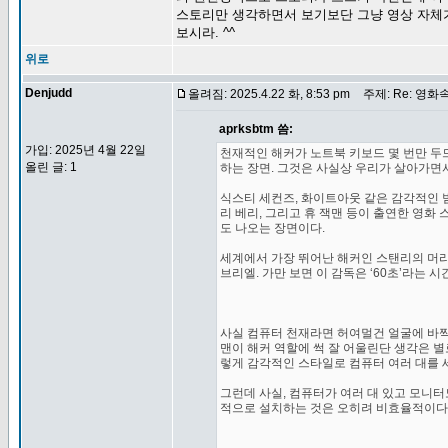
스토리만 생각하면서 보기보단 그냥 영상 자체
보시라. ^^
위로
Denjudd
올려짐: 2025.4.22 화, 8:53 pm
주제: Re: 영화
aprksbtm 씀:
가입: 2025년 4월 22일
천재적인 해커가 노트북 키보드 몇 번만 두
올린 글: 1
하는 장면. 그것은 사실상 우리가 살아가면서
식스티 세컨즈, 화이트아웃 같은 감각적인 범
리 베리, 그리고 휴 잭맨 등이 출연한 영화
도 나오는 장면이다.
세계에서 가장 뛰어난 해커인 스탠리의 머리
브리엘. 가만 보면 이 감독은 ‘60초’라는 
사실 컴퓨터 천재라면 허여멀건 얼굴에 바짝 
맨이 해커 역할에 썩 잘 어울린단 생각은 별
렇게 감각적인 스타일로 컴퓨터 여러 대를 
그런데 사실, 컴퓨터가 여러 대 있고 모니터
적으로 설치하는 것은 오히려 비효율적이다.