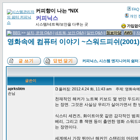
FAQ
커피향이 나는 *NIX
개인 
커피닉스
시스템/네트웍/보안을 다루는 곳
가입없이
BBS
>>
설치, 운영 Q&A
|
네트웍, 보안 Q&A
|
일반 Q&A
||
정보마당
|
AWS
||
자
영화속에 컴퓨터 이야기 ~스워드피쉬(2001)
커피닉스, 시스템 엔지니어의 쉼터
글쓴이
aprksbtm
올려짐: 2012.4.24 화, 11:43 am
주제: 영화속에 
손님
천재적인 해커가 노트북 키보드 몇 번만 두드리
는 장면. 그것은 사실상 우리가 살아가면서 한 
식스티 세컨즈, 화이트아웃 같은 감각적인 범죄
베리, 그리고 휴 잭맨 등이 출연한 영화 스워드
는 장면이다.
세계에서 가장 뛰어난 해커인 스탠리의 머리에 