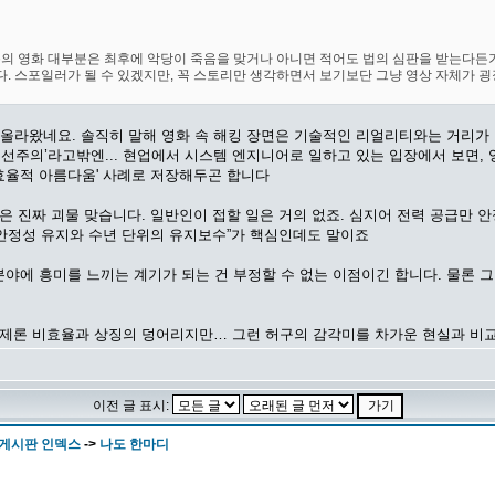
용의 영화 대부분은 최후에 악당이 죽음을 맞거나 아니면 적어도 법의 심판을 받는다든
다. 스포일러가 될 수 있겠지만, 꼭 스토리만 생각하면서 보기보단 그냥 영상 자체가 
성 올라왔네요. 솔직히 말해 영화 속 해킹 장면은 기술적인 리얼리티와는 거리가
 우선주의’라고밖엔... 현업에서 시스템 엔지니어로 일하고 있는 입장에서 보면
비효율적 아름다움' 사례로 저장해두곤 합니다
들은 진짜 괴물 맞습니다. 일반인이 접할 일은 거의 없죠. 심지어 전력 공급만 안
은 “안정성 유지와 수년 단위의 유지보수”가 핵심인데도 말이죠
분야에 흥미를 느끼는 계기가 되는 건 부정할 수 없는 이점이긴 합니다. 물론 
실제론 비효율과 상징의 덩어리지만… 그런 허구의 감각미를 차가운 현실과 비
이전 글 표시:
 게시판 인덱스
->
나도 한마디