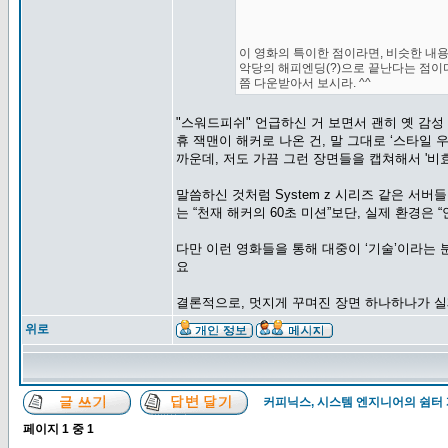
이 영화의 특이한 점이라면, 비슷한 내
악당의 해피엔딩(?)으로 끝난다는 점이
쯤 다운받아서 보시라. ^^
"스워드피쉬" 언급하신 거 보면서 괜히 옛 감
휴 잭맨이 해커로 나온 건, 말 그대로 ‘스타일
까운데, 저도 가끔 그런 장면들을 캡쳐해서 '
말씀하신 것처럼 System z 시리즈 같은 서버
는 “천재 해커의 60초 미션”보단, 실제 환경
다만 이런 영화들을 통해 대중이 ‘기술’이라는 
요
결론적으로, 멋지게 꾸며진 장면 하나하나가 
위로
커피닉스, 시스템 엔지니어의 쉼터
페이지
1
중
1