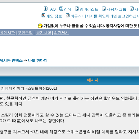
FAQ
검색
멤버리스트
사용자 그룹
사
개인 정보
비공개 메시지를 확인하려면 로그인하십
가입없이 누구나 글을 쓸 수 있습니다. 공지사항에 대한 댓
유게시판
|
구인구직
||
공지사항
|
의견제시
 게시판 인덱스
->
나도 한마디
메시지
컴퓨터 이야기 ~스워드피쉬(2001)
면, 천문학적인 금액이 계좌 여기 저기로 흘러가는 장면은 할리우드 영화들이 꽤
도 있을 게다.
스릴러 영화 전문이라고 할 수 있는 도미니크 세나 감독이 연출하고 존 트라볼타
 그대로 따름)에서도 나오는 장면이다.
구를 겨누고서 60초 내에 해킹으로 스위스은행의 비밀 계좌를 털라고 지시하는 