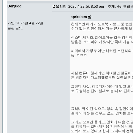
Denjudd
올려짐: 2025.4.22 화, 8:53 pm
주제: Re: 영화
aprksbtm 씀:
가입: 2025년 4월 22일
천재적인 해커가 노트북 키보드 몇 번만
올린 글: 1
수가 없는 장면이라서 더욱 근사하게 보이
식스티 세컨즈, 화이트아웃 같은 감각적인
발음은 ‘소드피쉬’가 맞지만 국내 개봉 
세계에서 가장 뛰어난 해커인 스탠리의 머
듯. ㅋㅋㅋ
사실 컴퓨터 천재라면 허여멀건 얼굴에 바
튼 범죄자인 가브리엘로부터 실력을 인정
그런데 사실, 컴퓨터가 여러 대 있고 
로 구성하는 편이 실제로 볼 때 더 편하
그러니까 이런 식으로. 영화 속 장면이야
결이 되어 있는 경우도 많고. 영화를 보
그리고 모르긴 몰라도, 영화에 나온 것 
급 컴퓨터는 일반 개인용 컴퓨터에 비하면
도까지 보고 있다고 한다. 그러니까 전력