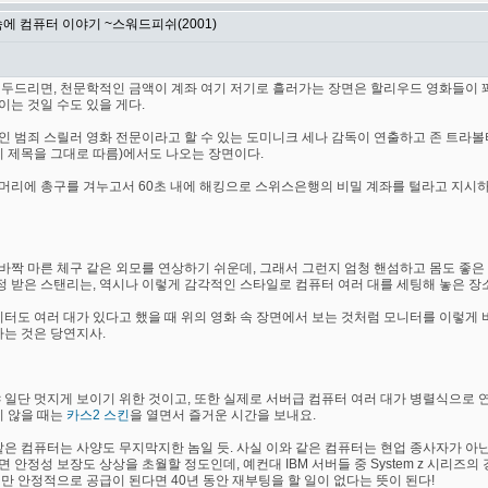
속에 컴퓨터 이야기 ~스워드피쉬(2001)
 두드리면, 천문학적인 금액이 계좌 여기 저기로 흘러가는 장면은 할리우드 영화들이 꽤
는 것일 수도 있을 게다.
 범죄 스릴러 영화 전문이라고 할 수 있는 도미니크 세나 감독이 연출하고 존 트라볼타
시 제목을 그대로 따름)에서도 나오는 장면이다.
리에 총구를 겨누고서 60초 내에 해킹으로 스위스은행의 비밀 계좌를 털라고 지시하는 
짝 마른 체구 같은 외모를 연상하기 쉬운데, 그래서 그런지 엄청 핸섬하고 몸도 좋은 
 받은 스탠리는, 역시나 이렇게 감각적인 스타일로 컴퓨터 여러 대를 세팅해 놓은 장
모니터도 여러 대가 있다고 했을 때 위의 영화 속 장면에서 보는 것처럼 모니터를 이렇
다는 것은 당연지사.
 일단 멋지게 보이기 위한 것이고, 또한 실제로 서버급 컴퓨터 여러 대가 병렬식으로 
지 않을 때는
카스2 스킨
을 열면서 즐거운 시간을 보내요.
같은 컴퓨터는 사양도 무지막지한 놈일 듯. 사실 이와 같은 컴퓨터는 현업 종사자가 아닌
 안정성 보장도 상상을 초월할 정도인데, 예컨대 IBM 서버들 중 System z 시리즈
만 안정적으로 공급이 된다면 40년 동안 재부팅을 할 일이 없다는 뜻이 된다!