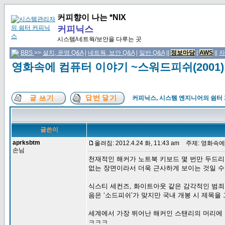
커피향이 나는 *NIX
커피닉스
시스템/네트웍/보안을 다루는 곳
BBS
>>
설치, 운영 Q&A
|
네트웍, 보안 Q&A
|
일반 Q&A
||
정보마당
|
AWS
||
자
영화속에 컴퓨터 이야기 ~스워드피쉬(2001)
커피닉스, 시스템 엔지니어의 쉼터
글쓴이
aprksbtm
올려짐: 2012.4.24 화, 11:43 am
주제: 영화속에 
손님
천재적인 해커가 노트북 키보드 몇 번만 두드리
없는 장면이라서 더욱 근사하게 보이는 것일 수
식스티 세컨즈, 화이트아웃 같은 감각적인 범죄 
음은 ‘소드피쉬’가 맞지만 국내 개봉 시 제목을
세계에서 가장 뛰어난 해커인 스탠리의 머리에 총
ㅋㅋㅋ