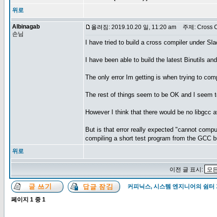
위로
Albinagab
올려짐: 2019.10.20 일, 11:20 am
주제: Cross C
손님
I have tried to build a cross compiler under Sl
I have been able to build the latest Binutils a
The only error Im getting is when trying to comp
The rest of things seem to be OK and I seem t
However I think that there would be no libgcc av
But is that error really expected "cannot comput
compiling a short test program from the GCC b
위로
이전 글 표시:
커피닉스, 시스템 엔지니어의 쉼터
페이지
1
중
1