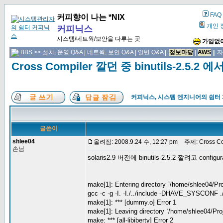
FAQ
커피향이 나는 *NIX
개인 
커피닉스
시스템/네트웍/보안을 다루는 곳
가입없이
BBS
>>
설치, 운영 Q&A
|
네트웍, 보안 Q&A
|
일반 Q&A
||
정보마당
|
AWS
||
자
Cross Compiler 깔던 중 binutils-2.5
커피닉스, 시스템 엔지니어의 쉼터
글쓴이
shlee04
올려짐: 2008.9.24 수, 12:27 pm
주제: Cross Co
손님
solaris2.9 버전에 binutils-2.5.2 깔려고 
make[1]: Entering directory `/home/shlee04/Pro
gcc -c -g -I. -I./../include -DHAVE_SYSCONF 
make[1]: *** [dummy.o] Error 1
make[1]: Leaving directory `/home/shlee04/Pro
make: *** [all-libiberty] Error 2