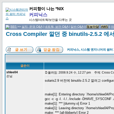
커피향이 나는 *NIX
커피닉스
시스템/네트웍/보안을 다루는 곳
BBS
>>
설치, 운영 Q&A
|
네트웍, 보안 Q&A
|
일반 Q&A
||
정보마당
|
AWS
||
자
Cross Compiler 깔던 중 binutils-2.5
커피닉스, 시스템 엔지니어의 쉼터
글쓴이
shlee04
올려짐: 2008.9.24 수, 12:27 pm
주제: Cross Co
손님
solaris2.9 버전에 binutils-2.5.2 깔려고 
make[1]: Entering directory `/home/shlee04/Pro
gcc -c -g -I. -I./../include -DHAVE_SYSCONF 
make[1]: *** [dummy.o] Error 1
make[1]: Leaving directory `/home/shlee04/Pro
make: *** [all-libiberty] Error 2