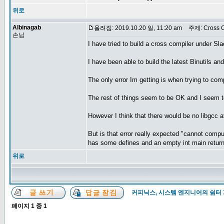
위로
Albinagab
올려짐: 2019.10.20 일, 11:20 am
주제: Cross C
손님
I have tried to build a cross compiler under Sl
I have been able to build the latest Binutils a
The only error Im getting is when trying to comp
The rest of things seem to be OK and I seem t
However I think that there would be no libgcc av
But is that error really expected "cannot compu
has some defines and an empty int main return
위로
커피닉스, 시스템 엔지니어의 쉼터
페이지
1
중
1