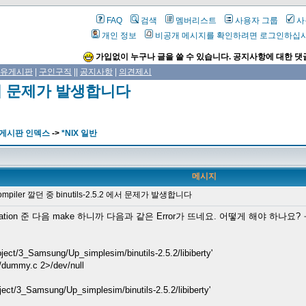
FAQ
검색
멤버리스트
사용자 그룹
사
개인 정보
비공개 메시지를 확인하려면 로그인하십
가입없이 누구나 글을 쓸 수 있습니다. 공지사항에 대한 댓
유게시판
|
구인구직
||
공지사항
|
의견제시
.2 에서 문제가 발생합니다
 게시판 인덱스
->
*NIX 일반
메시지
mpiler 깔던 중 binutils-2.5.2 에서 문제가 발생합니다
configuration 준 다음 make 하니까 다음과 같은 Error가 뜨네요. 어떻게 해야 하나요?
ject/3_Samsung/Up_simplesim/binutils-2.5.2/libiberty'
./dummy.c 2>/dev/null
ject/3_Samsung/Up_simplesim/binutils-2.5.2/libiberty'