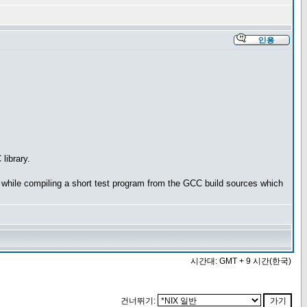
library.
ail while compiling a short test program from the GCC build sources which
시간대: GMT + 9 시간(한국)
건너뛰기: