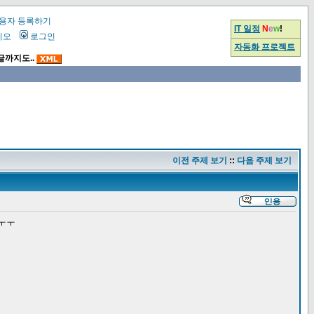
용자 등록하기
IT 일정
N
e
w
!
시오
로그인
자동화 프로젝트
글까지도..
이전 주제 보기
::
다음 주제 보기
 ㅜㅜ