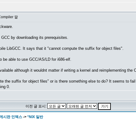
ompiler 깔
ackware.
nd GCC by downloading its prerequisites.
ile LibGCC. It says that it "cannot compute the suffix for object files".
o be able to use GCC/AS/LD for i686-elf.
ailable although it wouldnt matter if writing a kernel and reimplementing the C 
te the suffix for object files" or is there something else to do? It seems to f
ing 0.
이전 글 표시:
 게시판 인덱스
->
*NIX 일반