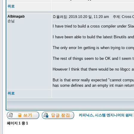
위로
Albinagab
올려짐: 2019.10.20 일, 11:20 am
주제: Cross C
손님
I have tried to build a cross compiler under Sl
I have been able to build the latest Binutils a
The only error Im getting is when trying to comp
The rest of things seem to be OK and I seem t
However I think that there would be no libgcc av
But is that error really expected "cannot compu
has some defines and an empty int main return
위로
커피닉스, 시스템 엔지니어의 쉼터
페이지
1
중
1