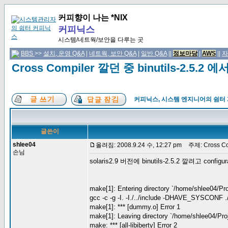
커피향이 나는 *NIX
커피닉스
시스템/네트웍/보안을 다루는 곳
BBS
>>
설치, 운영 Q&A
|
네트웍, 보안 Q&A
|
일반 Q&A
||
정보마당
|
AWS
||
자
Cross Compiler 깔던 중 binutils-2.5
커피닉스, 시스템 엔지니어의 쉼터
글쓴이
shlee04
올려짐: 2008.9.24 수, 12:27 pm
주제: Cross Co
손님
solaris2.9 버전에 binutils-2.5.2 깔려고 
make[1]: Entering directory `/home/shlee04/Pro
gcc -c -g -I. -I./../include -DHAVE_SYSCONF 
make[1]: *** [dummy.o] Error 1
make[1]: Leaving directory `/home/shlee04/Pro
make: *** [all-libiberty] Error 2