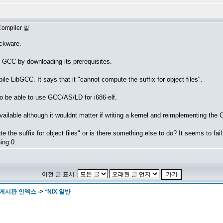
ompiler 깔
ackware.
nd GCC by downloading its prerequisites.
ile LibGCC. It says that it "cannot compute the suffix for object files".
o be able to use GCC/AS/LD for i686-elf.
ailable although it wouldnt matter if writing a kernel and reimplementing the C 
te the suffix for object files" or is there something else to do? It seems to f
ing 0.
이전 글 표시:
 게시판 인덱스
->
*NIX 일반