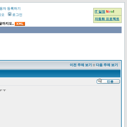
용자 등록하기
IT 일정
N
e
w
!
시오
로그인
자동화 프로젝트
글까지도..
이전 주제 보기
::
다음 주제 보기
 ㅜㅜ