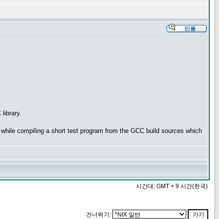
library.
ail while compiling a short test program from the GCC build sources which
시간대: GMT + 9 시간(한국)
건너뛰기: