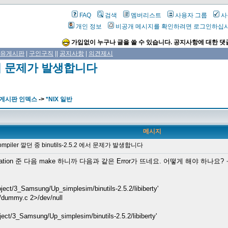
FAQ
검색
멤버리스트
사용자 그룹
사
개인 정보
비공개 메시지를 확인하려면 로그인하십
가입없이 누구나 글을 쓸 수 있습니다. 공지사항에 대한 댓
유게시판
|
구인구직
||
공지사항
|
의견제시
.2 에서 문제가 발생합니다
 게시판 인덱스
->
*NIX 일반
메시지
mpiler 깔던 중 binutils-2.5.2 에서 문제가 발생합니다
configuration 준 다음 make 하니까 다음과 같은 Error가 뜨네요. 어떻게 해야 하나요?
ject/3_Samsung/Up_simplesim/binutils-2.5.2/libiberty'
./dummy.c 2>/dev/null
ject/3_Samsung/Up_simplesim/binutils-2.5.2/libiberty'