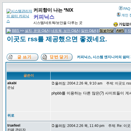
FAQ
커피향이 나는 *NIX
개인 
커피닉스
시스템/네트웍/보안을 다루는 곳
가입없이
BBS
>>
설치, 운영 Q&A
|
네트웍, 보안 Q&A
|
일반 Q&A
||
정보마당
|
AWS
||
자
이곳도 rss를 제공했으면 좋겠네요.
커피닉스, 시스템 엔지니어의 쉼터
글쓴이
akabi
올려짐: 2004.2.26 목, 9:10 am
주제: 이곳도 rs
손님
phpbb를 이용하는 다른 많은(?) 사이트들이 
위로
truefeel
올려짐: 2004.2.26 목, 11:40 pm
주제: Re: 이곳
카페 관리자