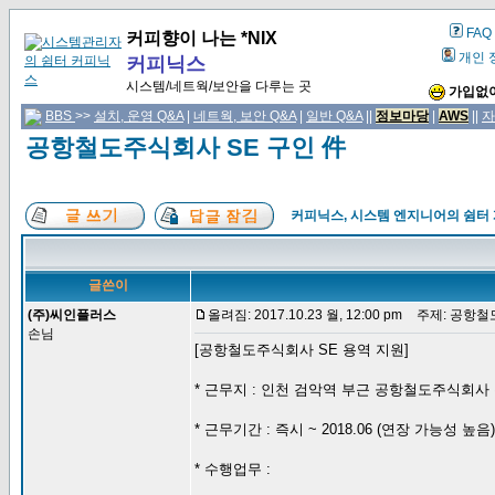
FAQ
커피향이 나는 *NIX
개인 
커피닉스
시스템/네트웍/보안을 다루는 곳
가입없이
BBS
>>
설치, 운영 Q&A
|
네트웍, 보안 Q&A
|
일반 Q&A
||
정보마당
|
AWS
||
자
공항철도주식회사 SE 구인 件
커피닉스, 시스템 엔지니어의 쉼터
글쓴이
(주)씨인플러스
올려짐: 2017.10.23 월, 12:00 pm
주제: 공항철도
손님
[공항철도주식회사 SE 용역 지원]
* 근무지 : 인천 검악역 부근 공항철도주식회사
* 근무기간 : 즉시 ~ 2018.06 (연장 가능성 높음)
* 수행업무 :