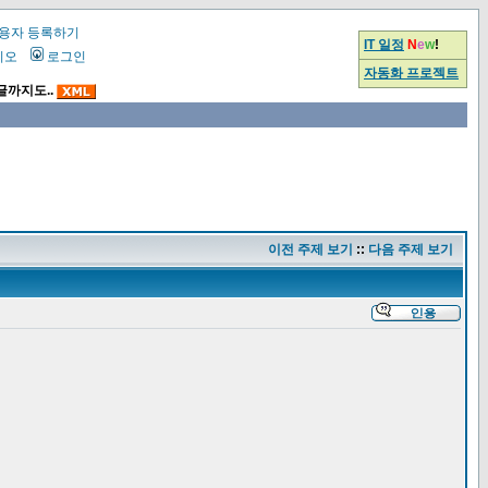
용자 등록하기
IT 일정
N
e
w
!
시오
로그인
자동화 프로젝트
글까지도..
이전 주제 보기
::
다음 주제 보기