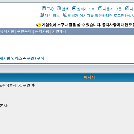
FAQ
검색
멤버리스트
사용자 그룹
사
개인 정보
비공개 메시지를 확인하려면 로그인하십
가입없이 누구나 글을 쓸 수 있습니다. 공지사항에 대한 댓
유게시판
|
구인구직
||
공지사항
|
의견제시
 게시판 인덱스
->
구인 / 구직
메시지
주식회사 SE 구인 件
 본사