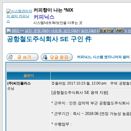
커피향이 나는 *NIX
커피닉스
시스템/네트웍/보안을 다루는 곳
BBS
>>
설치, 운영 Q&A
|
네트웍, 보안 Q&A
|
일반 Q&A
||
정보마당
|
AWS
||
자
공항철도주식회사 SE 구인 件
커피닉스, 시스템 엔지니어의 쉼터
글쓴이
(주)씨인플러스
올려짐: 2017.10.23 월, 12:00 pm
주제: 공항철도
손님
[공항철도주식회사 SE 용역 지원]
* 근무지 : 인천 검악역 부근 공항철도주식회사
* 근무기간 : 즉시 ~ 2018.06 (연장 가능성 높음)
* 수행업무 :