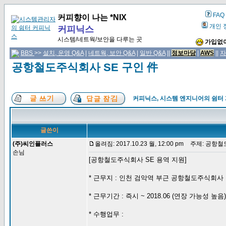
FAQ
커피향이 나는 *NIX
개인 
커피닉스
시스템/네트웍/보안을 다루는 곳
가입없이
BBS
>>
설치, 운영 Q&A
|
네트웍, 보안 Q&A
|
일반 Q&A
||
정보마당
|
AWS
||
자
공항철도주식회사 SE 구인 件
커피닉스, 시스템 엔지니어의 쉼터
글쓴이
(주)씨인플러스
올려짐: 2017.10.23 월, 12:00 pm
주제: 공항철도
손님
[공항철도주식회사 SE 용역 지원]
* 근무지 : 인천 검악역 부근 공항철도주식회사
* 근무기간 : 즉시 ~ 2018.06 (연장 가능성 높음)
* 수행업무 :