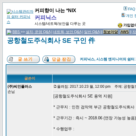
FAQ
커피향이 나는 *NIX
개인 
커피닉스
시스템/네트웍/보안을 다루는 곳
가입없이
BBS
>>
설치, 운영 Q&A
|
네트웍, 보안 Q&A
|
일반 Q&A
||
정보마당
|
AWS
||
자
공항철도주식회사 SE 구인 件
커피닉스, 시스템 엔지니어의 쉼터
글쓴이
(주)씨인플러스
올려짐: 2017.10.23 월, 12:00 pm
주제: 공항철도
손님
[공항철도주식회사 SE 용역 지원]
* 근무지 : 인천 검악역 부근 공항철도주식회사
* 근무기간 : 즉시 ~ 2018.06 (연장 가능성 높음)
* 수행업무 :