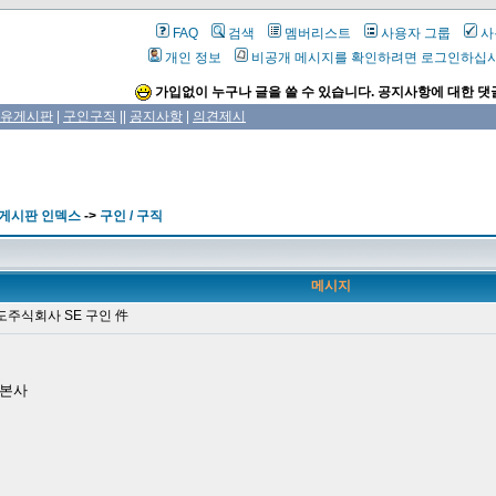
FAQ
검색
멤버리스트
사용자 그룹
사
개인 정보
비공개 메시지를 확인하려면 로그인하십
가입없이 누구나 글을 쓸 수 있습니다. 공지사항에 대한 댓
유게시판
|
구인구직
||
공지사항
|
의견제시
 게시판 인덱스
->
구인 / 구직
메시지
주식회사 SE 구인 件
 본사