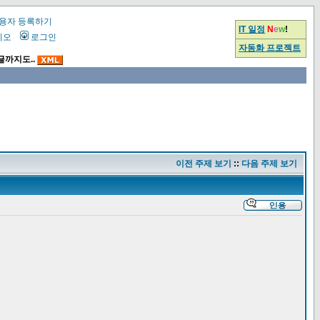
용자 등록하기
IT 일정
N
e
w
!
시오
로그인
자동화 프로젝트
글까지도..
이전 주제 보기
::
다음 주제 보기