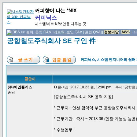
커피향이 나는 *NIX
커피닉스
시스템/네트웍/보안을 다루는 곳
BBS
>>
설치, 운영 Q&A
|
네트웍, 보안 Q&A
|
일반 Q&A
||
정보마당
|
AWS
||
자
공항철도주식회사 SE 구인 件
커피닉스, 시스템 엔지니어의 쉼터
글쓴이
(주)씨인플러스
올려짐: 2017.10.23 월, 12:00 pm
주제: 공항철도
손님
[공항철도주식회사 SE 용역 지원]
* 근무지 : 인천 검악역 부근 공항철도주식회사
* 근무기간 : 즉시 ~ 2018.06 (연장 가능성 높음)
* 수행업무 :