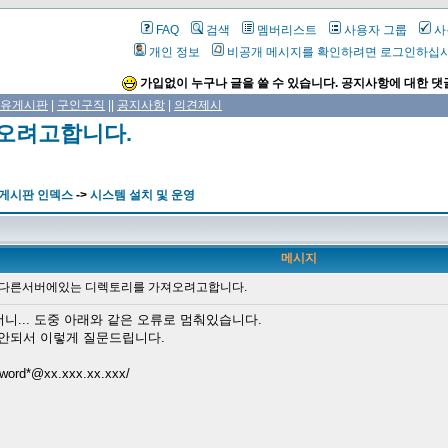
FAQ
검색
멤버리스트
사용자 그룹
사
개인 정보
비공개 메시지를 확인하려면 로그인하십
가입없이 누구나 글을 쓸 수 있습니다. 공지사항에 대한 댓
유게시판
|
구인구직
||
공지사항
|
의견제시
져오려고합니다.
 게시판 인덱스
->
시스템 설치 및 운영
메시지
로 다른서버에있는 디렉토리를 가져오려고합니다.
니... 도중 아래와 같은 오류로 멈춰있습니다.
 안되서 이렇게 질문드립니다.
word*@xx.xxx.xx.xxx/