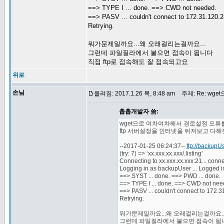
==> TYPE I ... done. ==> CWD not needed.
==> PASV ... couldn't connect to 172.31.120.2
Retrying.
뭐가문제일까요...왜 오래걸리는걸까요...
그런데 파일질라에서 붙으면 접속이 됩니다
직접 ftp로 접속해도 잘 접속되고요
위로
손님
올려짐: 2017.1.26 목, 8:48 am
주제: Re: w
촙촙개발자 씀:
wget으로 여차여차해서 경로설정 오류를
ftp 서버설정을 인터넷을 뒤져보고 다
--2017-01-25 06:24:37--
ftp://backupUs
(try: 7) => ‘xx.xxx.xx.xxx/.listing’
Connecting to xx.xxx.xx.xxx:21... conn
Logging in as backupUser ... Logged i
==> SYST ... done. ==> PWD ... done.
==> TYPE I ... done. ==> CWD not nee
==> PASV ... couldn't connect to 172.
Retrying.
뭐가문제일까요...왜 오래걸리는걸까요..
그런데 파일질라에서 붙으면 접속이 됩