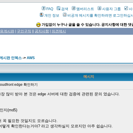
FAQ
검색
멤버리스트
사용자 그룹
사
개인 정보
비공개 메시지를 확인하려면 로그인하십
가입없이 누구나 글을 쓸 수 있습니다. 공지사항에 대한 댓
유게시판
|
구인구직
||
공지사항
|
의견제시
 게시판 인덱스
->
AWS
메시지
oudfront edge 확인하기
중에 가장 많이 받아 본 것은 edge 서버에 대한 검증에 관련된 문의 였습니다.
인지(md5)
서 꼭 필요한 것일지도 모르습니다.
다. 어떻게 확인한다는거야? 라고 생각하실지 모르지만 아주 쉽습니다.