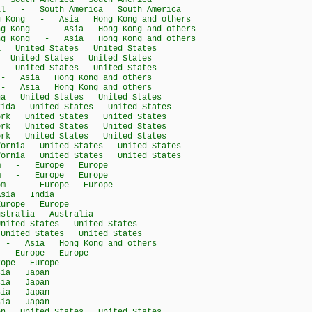
outh America South America
il - South America South America
g Kong - Asia Hong Kong and others
ng Kong - Asia Hong Kong and others
ng Kong - Asia Hong Kong and others
United States United States
nited States United States
United States United States
 Asia Hong Kong and others
 Asia Hong Kong and others
 United States United States
da United States United States
k United States United States
k United States United States
k United States United States
rnia United States United States
rnia United States United States
om - Europe Europe
om - Europe Europe
dom - Europe Europe
sia India
rope Europe
tralia Australia
ted States United States
ited States United States
- Asia Hong Kong and others
- Europe Europe
ope Europe
ia Japan
ia Japan
ia Japan
ia Japan