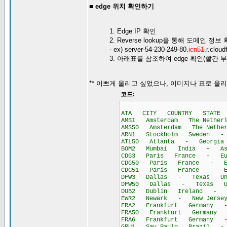
■ edge 위치 확인하기
1. Edge IP 확인
2. Reverse lookup을 통해 도메인 정보 
- ex) server-54-230-249-80.
icn51
.r.cloud
3. 아래표를 참조하여 edge 확인(빨간
** 이쁘게 올리고 싶었으나, 이미지나 표로 올
코드:
ATA CITY COUNTRY STATE C
AMS1 Amsterdam The Nethe
AMS50 Amsterdam The Neth
ARN1 Stockholm Sweden -
ATL50 Atlanta - Georgia U
BOM2 Mumbai India - As
CDG3 Paris France - Eu
CDG50 Paris France - Eu
CDG51 Paris France - Eu
DFW3 Dallas - Texas Unit
DFW50 Dallas - Texas Uni
DUB2 Dublin Ireland - E
EWR2 Newark - New Jersey 
FRA2 Frankfurt Germany 
FRA50 Frankfurt Germany
FRA6 Frankfurt Germany 