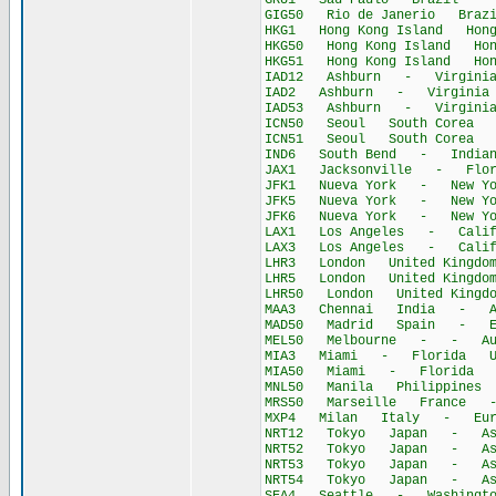
GRU1 Sau Paulo Brazil - S
GIG50 Rio de Janerio Braz
HKG1 Hong Kong Island Hon
HKG50 Hong Kong Island Ho
HKG51 Hong Kong Island Ho
IAD12 Ashburn - Virginia 
IAD2 Ashburn - Virginia U
IAD53 Ashburn - Virginia 
ICN50 Seoul South Corea -
ICN51 Seoul South Corea -
IND6 South Bend - Indiana
JAX1 Jacksonville - Flori
JFK1 Nueva York - New Yor
JFK5 Nueva York - New Yor
JFK6 Nueva York - New Yor
LAX1 Los Angeles - Califo
LAX3 Los Angeles - Califo
LHR3 London United Kingd
LHR5 London United Kingd
LHR50 London United King
MAA3 Chennai India - A
MAD50 Madrid Spain - Eu
MEL50 Melbourne - - Aus
MIA3 Miami - Florida Uni
MIA50 Miami - Florida Un
MNL50 Manila Philippines 
MRS50 Marseille France 
MXP4 Milan Italy - Eur
NRT12 Tokyo Japan - As
NRT52 Tokyo Japan - As
NRT53 Tokyo Japan - As
NRT54 Tokyo Japan - As