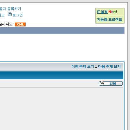
용자 등록하기
IT 일정
N
e
w
!
시오
로그인
자동화 프로젝트
글까지도..
이전 주제 보기
::
다음 주제 보기