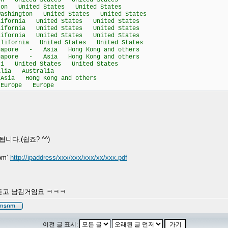
 United States United States
n United States United States
shington United States United States
fornia United States United States
fornia United States United States
fornia United States United States
ifornia United States United States
gapore - Asia Hong Kong and others
gapore - Asia Hong Kong and others
 United States United States
ia Australia
ia Hong Kong and others
urope Europe
됩니다.(쉽죠? ^^)
com’
http://ipaddress/xxx/xxx/xxx/xx/xxx.pdf
을 듣고 남김거임요 ㅋㅋㅋ
이전 글 표시: