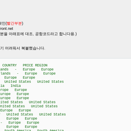
확인(
빨간부분
)
front.net
 부분을 아래표에 대조, 공항코드라고 합니다용.)
리기 어려워서 복붙했습니다.
OUNTRY PRICE REGION
rlands - Europe Europe
erlands - Europe Europe
 Europe Europe
nited States United States
ia India
rope Europe
rope Europe
rope Europe
ed States United States
ted States United States
urope Europe
United States United States
- Europe Europe
 - Europe Europe
- Europe Europe