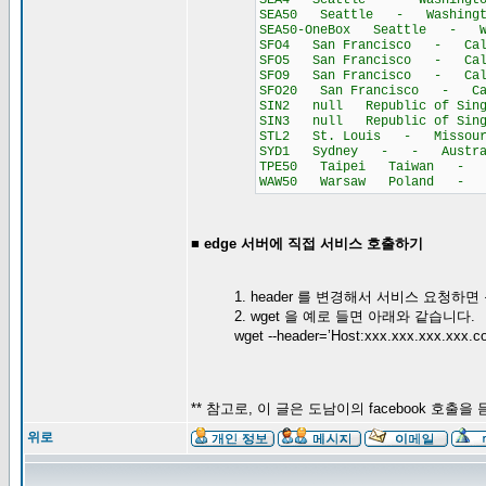
SEA4 Seattle - Washington
SEA50 Seattle - Washingto
SEA50-OneBox Seattle - Wa
SFO4 San Francisco - Cali
SFO5 San Francisco - Cali
SFO9 San Francisco - Cali
SFO20 San Francisco - Cal
SIN2 null Republic of Sin
SIN3 null Republic of Sin
STL2 St. Louis - Missouri
SYD1 Sydney - - Austral
TPE50 Taipei Taiwan - As
WAW50 Warsaw Poland - E
■ edge 서버에 직접 서비스 호출하기
1. header 를 변경해서 서비스 요청하면 
2. wget 을 예로 들면 아래와 같습니다.
wget --header=’Host:xxx.xxx.xxx.xxx.
** 참고로, 이 글은 도남이의 facebook 호출
위로