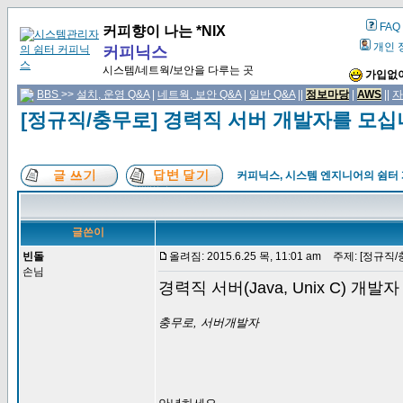
FAQ
커피향이 나는 *NIX
개인 
커피닉스
시스템/네트웍/보안을 다루는 곳
가입없이
BBS
>>
설치, 운영 Q&A
|
네트웍, 보안 Q&A
|
일반 Q&A
||
정보마당
|
AWS
||
자
[정규직/충무로] 경력직 서버 개발자를 모
커피닉스, 시스템 엔지니어의 쉼터
글쓴이
빈돌
올려짐: 2015.6.25 목, 11:01 am
주제: [정규직/
손님
경력직 서버(Java, Unix C) 개발
충무로, 서버개발자