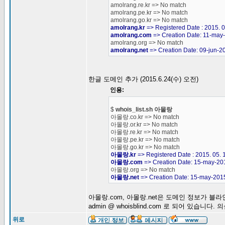
amolrang.re.kr => No match
amolrang.pe.kr => No match
amolrang.go.kr => No match
amolrang.kr
=> Registered Date : 2015. 0
amolrang.com
=> Creation Date: 11-may
amolrang.org => No match
amolrang.net
=> Creation Date: 09-jun-2
한글 도메인 추가 (2015.6.24(수) 오전)
인용:
$
whois_list.sh 아몰랑
아몰랑.co.kr => No match
아몰랑.or.kr => No match
아몰랑.re.kr => No match
아몰랑.pe.kr => No match
아몰랑.go.kr => No match
아몰랑.kr
=> Registered Date : 2015. 05. 
아몰랑.com
=> Creation Date: 15-may-20
아몰랑.org => No match
아몰랑.net
=> Creation Date: 15-may-201
아몰랑.com, 아몰랑.net은 도메인 정보가 
admin @ whoisblind.com 로 되어 있습니다
위로