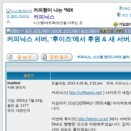
FAQ
커피향이 나는 *NIX
개인 
커피닉스
시스템/네트웍/보안을 다루는 곳
가입없이
BBS
>>
설치, 운영 Q&A
|
네트웍, 보안 Q&A
|
일반 Q&A
||
정보마당
|
AWS
||
자
커피닉스 서버, '후이즈'에서 후원 & 새 서
커피닉스, 시스템 엔지니어의 쉼터
글쓴이
truefeel
올려짐: 2015.4.28 화, 3:32 pm
주제: 커피닉스 서
카페 관리자
커피닉스(
http://coffeenix.net/
) 사이트가 새집
가입: 2003년 7월 24일
지금까지 11년간(2004년~2015.4월) 아
올린 글: 1277
니다.
위치: 대한민국
이번에 후이즈(
http://whois.co.kr/
)에서 서버와
Disk도 빵빵한 것으로 마련해주셨습니다. 갑
서버 성능도 좋아졌습니다.