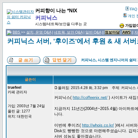
FAQ
커피향이 나는 *NIX
개인 
커피닉스
시스템/네트웍/보안을 다루는 곳
가입없이
BBS
>>
설치, 운영 Q&A
|
네트웍, 보안 Q&A
|
일반 Q&A
||
정보마당
|
AWS
||
자
커피닉스 서버, '후이즈'에서 후원 & 새 서
커피닉스, 시스템 엔지니어의 쉼터
글쓴이
truefeel
올려짐: 2015.4.28 화, 3:32 pm
주제: 커피닉스 서
카페 관리자
커피닉스(
http://coffeenix.net/
) 사이트가 새집
가입: 2003년 7월 24일
지금까지 11년간(2004년~2015.4월) 아
올린 글: 1277
니다.
위치: 대한민국
이번에 후이즈(
http://whois.co.kr/
)에서 서버와
Disk도 빵빵한 것으로 마련해주셨습니다. 갑
서버 성능도 좋아졌습니다.