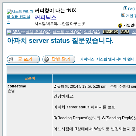
FAQ
커피향이 나는 *NIX
개인 
커피닉스
시스템/네트웍/보안을 다루는 곳
가입없이
BBS
>>
설치, 운영 Q&A
|
네트웍, 보안 Q&A
|
일반 Q&A
||
정보마당
|
AWS
||
자
아파치 server status 질문있습니다.
커피닉스, 시스템 엔지니어의 쉼터
글쓴이
coffeetime
올려짐: 2014.5.13 화, 5:28 pm
주제: 아파치 serv
손님
안녕하세요.
아파치 server status 페이지를 보면
R(Reading Request)상태와 W(Sending Re
어느시점에 R상태에서 W상태로 변경되는지 궁