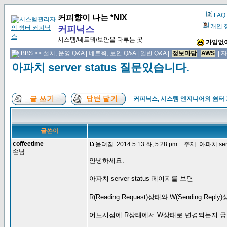
FAQ
커피향이 나는 *NIX
개인 
커피닉스
시스템/네트웍/보안을 다루는 곳
가입없이
BBS
>>
설치, 운영 Q&A
|
네트웍, 보안 Q&A
|
일반 Q&A
||
정보마당
|
AWS
||
자
아파치 server status 질문있습니다.
커피닉스, 시스템 엔지니어의 쉼터
글쓴이
coffeetime
올려짐: 2014.5.13 화, 5:28 pm
주제: 아파치 serv
손님
안녕하세요.
아파치 server status 페이지를 보면
R(Reading Request)상태와 W(Sending Re
어느시점에 R상태에서 W상태로 변경되는지 궁