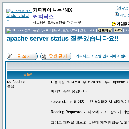
FAQ
커피향이 나는 *NIX
개인 
커피닉스
시스템/네트웍/보안을 다루는 곳
가입없이
BBS
>>
설치, 운영 Q&A
|
네트웍, 보안 Q&A
|
일반 Q&A
||
정보마당
|
AWS
||
자
apache server status 질문있습니다요!!
커피닉스, 시스템 엔지니어의 쉼터
글쓴이
coffeetime
올려짐: 2014.5.07 수, 8:20 pm
주제: apache se
손님
아파치 공부 중입니다.
server status 페이지 보면 R상태에서 멈춰
Reading Request라고 나오네요. 이 상태가
그리고 재현을 해보고 싶은데 재현방법을 알고