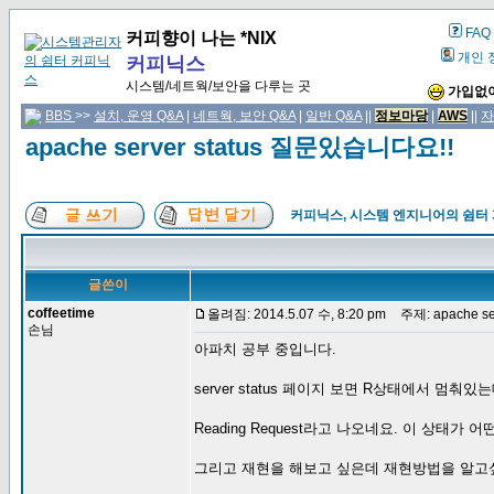
FAQ
커피향이 나는 *NIX
개인 
커피닉스
시스템/네트웍/보안을 다루는 곳
가입없이
BBS
>>
설치, 운영 Q&A
|
네트웍, 보안 Q&A
|
일반 Q&A
||
정보마당
|
AWS
||
자
apache server status 질문있습니다요!!
커피닉스, 시스템 엔지니어의 쉼터
글쓴이
coffeetime
올려짐: 2014.5.07 수, 8:20 pm
주제: apache se
손님
아파치 공부 중입니다.
server status 페이지 보면 R상태에서 멈춰
Reading Request라고 나오네요. 이 상태가
그리고 재현을 해보고 싶은데 재현방법을 알고