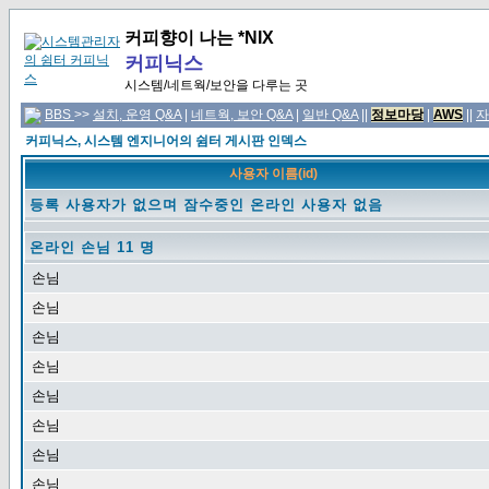
커피향이 나는 *NIX
커피닉스
시스템/네트웍/보안을 다루는 곳
BBS
>>
설치, 운영 Q&A
|
네트웍, 보안 Q&A
|
일반 Q&A
||
정보마당
|
AWS
||
자
커피닉스, 시스템 엔지니어의 쉼터 게시판 인덱스
사용자 이름(id)
등록 사용자가 없으며 잠수중인 온라인 사용자 없음
온라인 손님 11 명
손님
손님
손님
손님
손님
손님
손님
손님