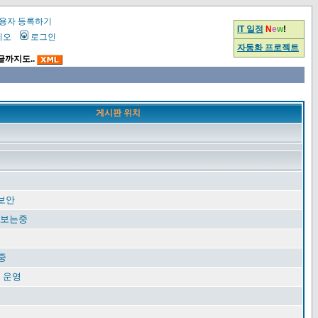
용자 등록하기
IT 일정
N
e
w
!
시오
로그인
자동화 프로젝트
글까지도..
게시판 위치
 보안
 보는중
중
 운영