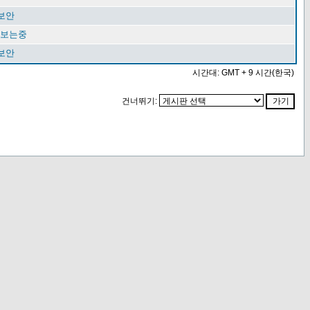
 보안
 보는중
 보안
시간대: GMT + 9 시간(한국)
건너뛰기: