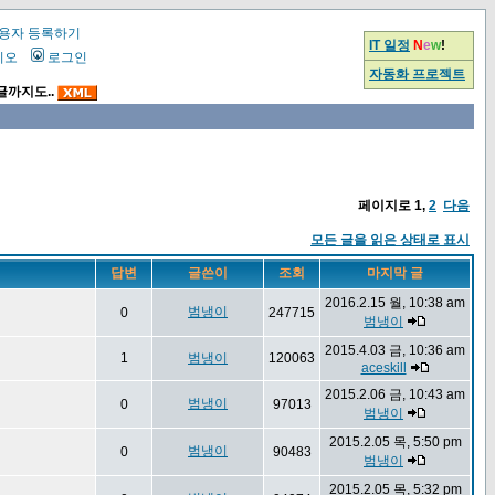
용자 등록하기
IT 일정
N
e
w
!
시오
로그인
자동화 프로젝트
글까지도..
페이지로
1
,
2
다음
모든 글을 읽은 상태로 표시
답변
글쓴이
조회
마지막 글
2016.2.15 월, 10:38 am
범냉이
0
247715
범냉이
2015.4.03 금, 10:36 am
1
범냉이
120063
aceskill
2015.2.06 금, 10:43 am
범냉이
0
97013
범냉이
2015.2.05 목, 5:50 pm
범냉이
0
90483
범냉이
2015.2.05 목, 5:32 pm