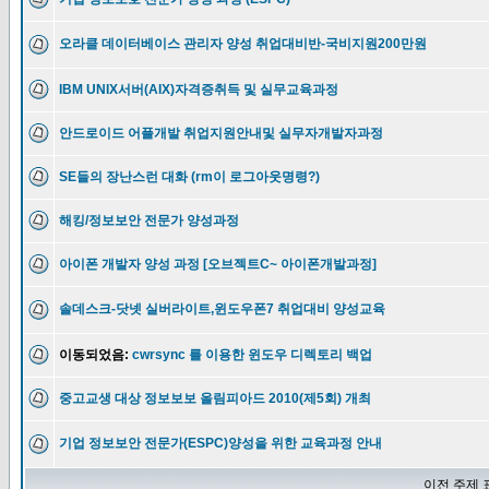
오라클 데이터베이스 관리자 양성 취업대비반-국비지원200만원
IBM UNIX서버(AIX)자격증취득 및 실무교육과정
안드로이드 어플개발 취업지원안내및 실무자개발자과정
SE들의 장난스런 대화 (rm이 로그아웃명령?)
해킹/정보보안 전문가 양성과정
아이폰 개발자 양성 과정 [오브젝트C~ 아이폰개발과정]
솔데스크-닷넷 실버라이트,윈도우폰7 취업대비 양성교육
이동되었음:
cwrsync 를 이용한 윈도우 디렉토리 백업
중고교생 대상 정보보보 올림피아드 2010(제5회) 개최
기업 정보보안 전문가(ESPC)양성을 위한 교육과정 안내
이전 주제 