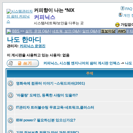
FAQ
커피향이 나는 *NIX
개인 
커피닉스
시스템/네트웍/보안을 다루는 곳
가입없이
BBS
>>
설치, 운영 Q&A
|
네트웍, 보안 Q&A
|
일반 Q&A
||
정보마당
|
AWS
||
자
나도 한마디
관리자:
커피닉스 운영진
이 게시판을 사용하고 있는 사용자: 없음
커피닉스, 시스템 엔지니어의 쉼터 게시판 인덱스
->
나도
주제
영화속에 컴퓨터 이야기 ~스워드피쉬(2001)
'아몰랑' 도메인, 등록한 사람이 있을까?
IT관리자 트러블슈팅 무료교육-네트워크,클러스터
IBM power7 필요하신분 있으신가요?
기업 정보보호 전문가 양성 과정 (ESPC)