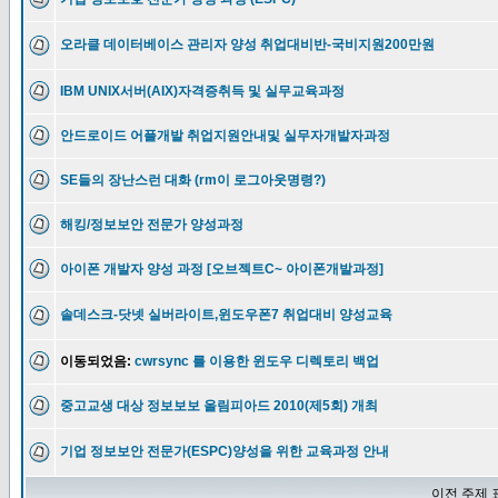
오라클 데이터베이스 관리자 양성 취업대비반-국비지원200만원
IBM UNIX서버(AIX)자격증취득 및 실무교육과정
안드로이드 어플개발 취업지원안내및 실무자개발자과정
SE들의 장난스런 대화 (rm이 로그아웃명령?)
해킹/정보보안 전문가 양성과정
아이폰 개발자 양성 과정 [오브젝트C~ 아이폰개발과정]
솔데스크-닷넷 실버라이트,윈도우폰7 취업대비 양성교육
이동되었음:
cwrsync 를 이용한 윈도우 디렉토리 백업
중고교생 대상 정보보보 올림피아드 2010(제5회) 개최
기업 정보보안 전문가(ESPC)양성을 위한 교육과정 안내
이전 주제 