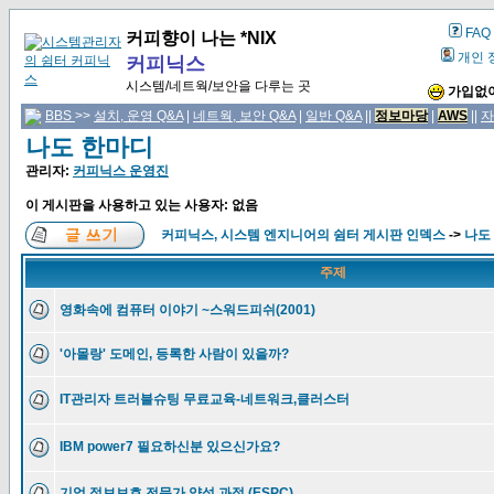
FAQ
커피향이 나는 *NIX
개인 
커피닉스
시스템/네트웍/보안을 다루는 곳
가입없이
BBS
>>
설치, 운영 Q&A
|
네트웍, 보안 Q&A
|
일반 Q&A
||
정보마당
|
AWS
||
자
나도 한마디
관리자:
커피닉스 운영진
이 게시판을 사용하고 있는 사용자: 없음
커피닉스, 시스템 엔지니어의 쉼터 게시판 인덱스
->
나도
주제
영화속에 컴퓨터 이야기 ~스워드피쉬(2001)
'아몰랑' 도메인, 등록한 사람이 있을까?
IT관리자 트러블슈팅 무료교육-네트워크,클러스터
IBM power7 필요하신분 있으신가요?
기업 정보보호 전문가 양성 과정 (ESPC)