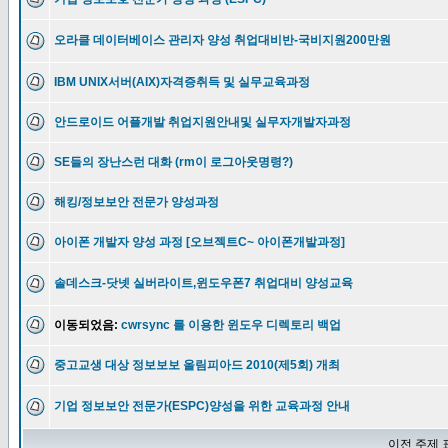
오라클 데이터베이스 관리자 양성 취업대비반-국비지원200만원
IBM UNIX서버(AIX)자격증취득 및 실무교육과정
안드로이드 어플개발 취업지원안내및 실무자개발자과정
SE들의 장난스런 대화 (rm이 로그아웃명령?)
해킹/정보보안 전문가 양성과정
아이폰 개발자 양성 과정 [오브젝트C~ 아이폰개발과정]
솔데스크-닷넷 실버라이트,윈도우폰7 취업대비 양성교육
이동되었음:
cwrsync 를 이용한 윈도우 디렉토리 백업
중고교생 대상 정보보보 올림피아드 2010(제5회) 개최
기업 정보보안 전문가(ESPC)양성을 위한 교육과정 안내
이전 주제 