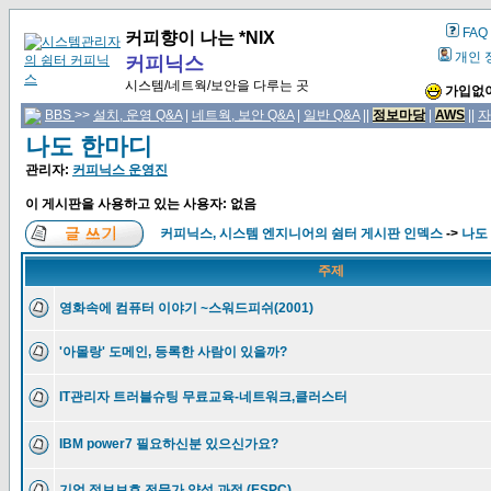
FAQ
커피향이 나는 *NIX
개인 
커피닉스
시스템/네트웍/보안을 다루는 곳
가입없이
BBS
>>
설치, 운영 Q&A
|
네트웍, 보안 Q&A
|
일반 Q&A
||
정보마당
|
AWS
||
자
나도 한마디
관리자:
커피닉스 운영진
이 게시판을 사용하고 있는 사용자: 없음
커피닉스, 시스템 엔지니어의 쉼터 게시판 인덱스
->
나도
주제
영화속에 컴퓨터 이야기 ~스워드피쉬(2001)
'아몰랑' 도메인, 등록한 사람이 있을까?
IT관리자 트러블슈팅 무료교육-네트워크,클러스터
IBM power7 필요하신분 있으신가요?
기업 정보보호 전문가 양성 과정 (ESPC)