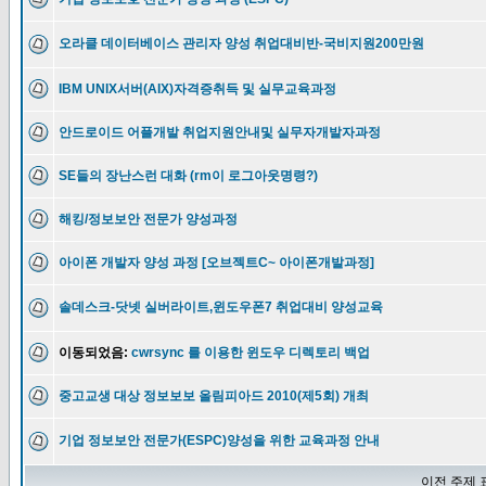
오라클 데이터베이스 관리자 양성 취업대비반-국비지원200만원
IBM UNIX서버(AIX)자격증취득 및 실무교육과정
안드로이드 어플개발 취업지원안내및 실무자개발자과정
SE들의 장난스런 대화 (rm이 로그아웃명령?)
해킹/정보보안 전문가 양성과정
아이폰 개발자 양성 과정 [오브젝트C~ 아이폰개발과정]
솔데스크-닷넷 실버라이트,윈도우폰7 취업대비 양성교육
이동되었음:
cwrsync 를 이용한 윈도우 디렉토리 백업
중고교생 대상 정보보보 올림피아드 2010(제5회) 개최
기업 정보보안 전문가(ESPC)양성을 위한 교육과정 안내
이전 주제 