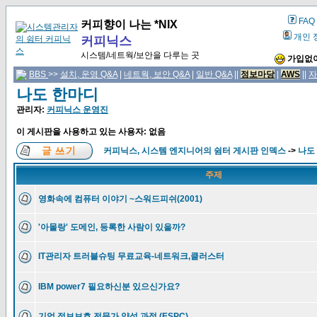
FAQ
커피향이 나는 *NIX
개인 
커피닉스
시스템/네트웍/보안을 다루는 곳
가입없이
BBS
>>
설치, 운영 Q&A
|
네트웍, 보안 Q&A
|
일반 Q&A
||
정보마당
|
AWS
||
자
나도 한마디
관리자:
커피닉스 운영진
이 게시판을 사용하고 있는 사용자: 없음
커피닉스, 시스템 엔지니어의 쉼터 게시판 인덱스
->
나도
주제
영화속에 컴퓨터 이야기 ~스워드피쉬(2001)
'아몰랑' 도메인, 등록한 사람이 있을까?
IT관리자 트러블슈팅 무료교육-네트워크,클러스터
IBM power7 필요하신분 있으신가요?
기업 정보보호 전문가 양성 과정 (ESPC)