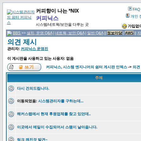
FAQ
커피향이 나는 *NIX
개인 
커피닉스
시스템/네트웍/보안을 다루는 곳
가입없이
BBS
>>
설치, 운영 Q&A
|
네트웍, 보안 Q&A
|
일반 Q&A
||
정보마당
|
AWS
||
자
의견 제시
관리자:
커피닉스 운영진
이 게시판을 사용하고 있는 사용자: 없음
커피닉스, 시스템 엔지니어의 쉼터 게시판 인덱스
->
의견
주제
다시 건의드립니다.
이동되었음:
시스템관리자를 구하는데...
해커스랩에서 현재 후원업체를 찾고 있던데..
이곳에서 메일이 수집되어서 스팸이 날아옵니다.
링크 깨진것 발견~