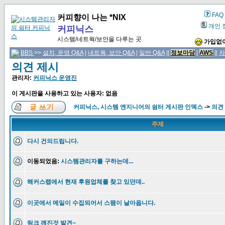
FAQ
커피향이 나는 *NIX
개인 
커피닉스
시스템/네트웍/보안을 다루는 곳
가입없이
BBS
>>
설치, 운영 Q&A
|
네트웍, 보안 Q&A
|
일반 Q&A
||
정보마당
|
AWS
||
자
의견 제시
관리자:
커피닉스 운영진
이 게시판을 사용하고 있는 사용자: 없음
커피닉스, 시스템 엔지니어의 쉼터 게시판 인덱스
->
의견
주제
다시 건의드립니다.
이동되었음:
시스템관리자를 구하는데...
해커스랩에서 현재 후원업체를 찾고 있던데..
이곳에서 메일이 수집되어서 스팸이 날아옵니다.
링크 깨진것 발견~