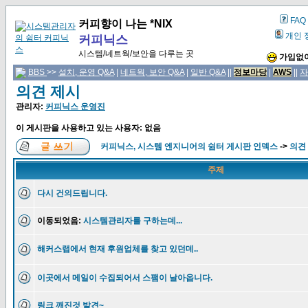
FAQ
커피향이 나는 *NIX
개인 
커피닉스
시스템/네트웍/보안을 다루는 곳
가입없이
BBS
>>
설치, 운영 Q&A
|
네트웍, 보안 Q&A
|
일반 Q&A
||
정보마당
|
AWS
||
자
의견 제시
관리자:
커피닉스 운영진
이 게시판을 사용하고 있는 사용자: 없음
커피닉스, 시스템 엔지니어의 쉼터 게시판 인덱스
->
의견
주제
다시 건의드립니다.
이동되었음:
시스템관리자를 구하는데...
해커스랩에서 현재 후원업체를 찾고 있던데..
이곳에서 메일이 수집되어서 스팸이 날아옵니다.
링크 깨진것 발견~