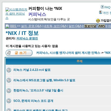
FAQ
커피향이 나는 *NIX
개인 
커피닉스
시스템/네트웍/보안을 다루는 곳
가입없이
BBS
>>
설치, 운영 Q&A
|
네트웍, 보안 Q&A
|
일반 Q&A
||
정보마당
|
AWS
||
자
*NIX / IT 정보
관리자:
커피닉스 운영진
이 게시판을 사용하고 있는 사용자: 없음
커피닉스, 시스템 엔지니어의 쉼터 게시판 인덱스
->
*NIX
주제
리눅스 커널 2.4.22-rc4 발표
리눅스에서 MS프로그램 실행, Win4lin 5.0 발표
한컴리눅스, '오피스3.0' 내달 3일 출시
SCO, 문제의 리눅스 코드 공개
블라스터 웜의 변종인 웰시아웜 확산 경고