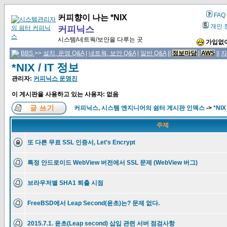
FAQ
커피향이 나는 *NIX
개인 
커피닉스
시스템/네트웍/보안을 다루는 곳
가입없이
BBS
>>
설치, 운영 Q&A
|
네트웍, 보안 Q&A
|
일반 Q&A
||
정보마당
|
AWS
||
자
*NIX / IT 정보
관리자:
커피닉스 운영진
이 게시판을 사용하고 있는 사용자: 없음
커피닉스, 시스템 엔지니어의 쉼터 게시판 인덱스
->
*NIX
주제
또 다른 무료 SSL 인증서, Let's Encrypt
특정 안드로이드 WebView 버전에서 SSL 문제 (WebView 버그)
브라우저별 SHA1 퇴출 시점
FreeBSD에서 Leap Second(윤초)는? 문제 없다.
2015.7.1. 윤초(Leap second) 삽입 관련 서버 점검사항