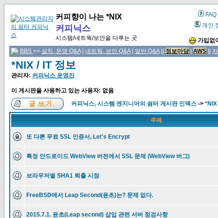
FAQ
커피향이 나는 *NIX
개인 
커피닉스
시스템/네트웍/보안을 다루는 곳
가입없이
BBS
>>
설치, 운영 Q&A
|
네트웍, 보안 Q&A
|
일반 Q&A
||
정보마당
|
AWS
||
자
*NIX / IT 정보
관리자:
커피닉스 운영진
이 게시판을 사용하고 있는 사용자: 없음
커피닉스, 시스템 엔지니어의 쉼터 게시판 인덱스
->
*NIX
주제
또 다른 무료 SSL 인증서, Let's Encrypt
특정 안드로이드 WebView 버전에서 SSL 문제 (WebView 버그)
브라우저별 SHA1 퇴출 시점
FreeBSD에서 Leap Second(윤초)는? 문제 없다.
2015.7.1. 윤초(Leap second) 삽입 관련 서버 점검사항