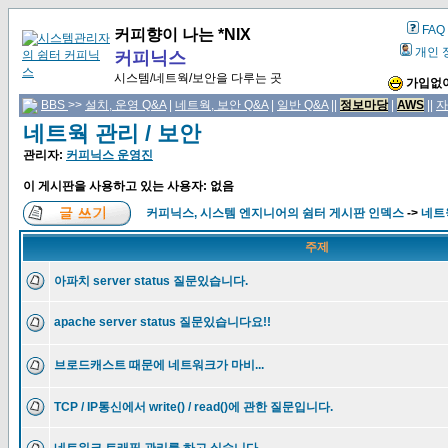
FAQ
커피향이 나는 *NIX
개인 
커피닉스
시스템/네트웍/보안을 다루는 곳
가입없이
BBS
>>
설치, 운영 Q&A
|
네트웍, 보안 Q&A
|
일반 Q&A
||
정보마당
|
AWS
||
자
네트웍 관리 / 보안
관리자:
커피닉스 운영진
이 게시판을 사용하고 있는 사용자: 없음
커피닉스, 시스템 엔지니어의 쉼터 게시판 인덱스
->
네트웍
주제
아파치 server status 질문있습니다.
apache server status 질문있습니다요!!
브로드캐스트 때문에 네트워크가 마비...
TCP / IP통신에서 write() / read()에 관한 질문입니다.