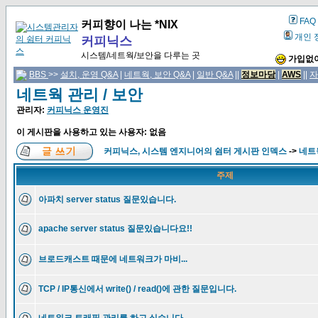
FAQ
커피향이 나는 *NIX
개인 
커피닉스
시스템/네트웍/보안을 다루는 곳
가입없이
BBS
>>
설치, 운영 Q&A
|
네트웍, 보안 Q&A
|
일반 Q&A
||
정보마당
|
AWS
||
자
네트웍 관리 / 보안
관리자:
커피닉스 운영진
이 게시판을 사용하고 있는 사용자: 없음
커피닉스, 시스템 엔지니어의 쉼터 게시판 인덱스
->
네트웍
주제
아파치 server status 질문있습니다.
apache server status 질문있습니다요!!
브로드캐스트 때문에 네트워크가 마비...
TCP / IP통신에서 write() / read()에 관한 질문입니다.