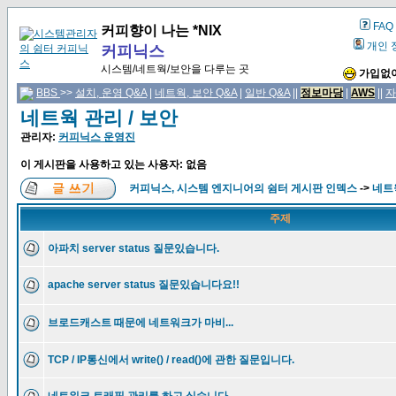
FAQ
커피향이 나는 *NIX
개인 
커피닉스
시스템/네트웍/보안을 다루는 곳
가입없이
BBS
>>
설치, 운영 Q&A
|
네트웍, 보안 Q&A
|
일반 Q&A
||
정보마당
|
AWS
||
자
네트웍 관리 / 보안
관리자:
커피닉스 운영진
이 게시판을 사용하고 있는 사용자: 없음
커피닉스, 시스템 엔지니어의 쉼터 게시판 인덱스
->
네트웍
주제
아파치 server status 질문있습니다.
apache server status 질문있습니다요!!
브로드캐스트 때문에 네트워크가 마비...
TCP / IP통신에서 write() / read()에 관한 질문입니다.