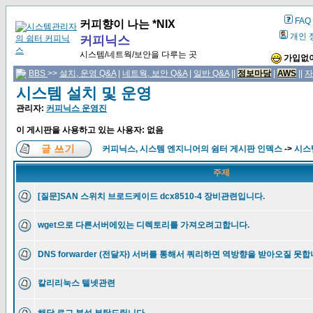
FAQ
커피향이 나는 *NIX
개인 
커피닉스
시스템/네트웍/보안을 다루는 곳
가입없이
BBS
>>
설치, 운영 Q&A
|
네트웍, 보안 Q&A
|
일반 Q&A
||
정보마당
|
AWS
||
자
시스템 설치 및 운영
관리자:
커피닉스 운영진
이 게시판을 사용하고 있는 사용자: 없음
커피닉스, 시스템 엔지니어의 쉼터 게시판 인덱스
->
시스
주제
[질문]SAN 스위치 브로드케이드 dcx8510-4 장비관련입니다.
wget으로 다른서버에있는 디렉토리를 가져오려고합니다.
DNS forwarder (전달자) 서버를 통해서 쿼리하면 역방향을 받아오질 못합
칼리리눅스 텔넷관련