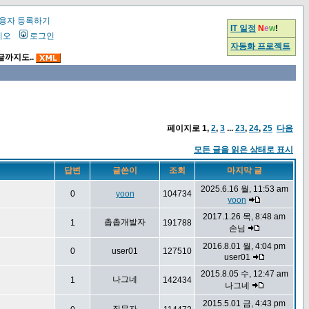
용자 등록하기
IT 일정
N
e
w
!
시오
로그인
자동화 프로젝트
글까지도..
페이지로
1
,
2
,
3
...
23
,
24
,
25
다음
모든 글을 읽은 상태로 표시
답변
글쓴이
조회
마지막 글
2025.6.16 월, 11:53 am
0
yoon
104734
yoon
2017.1.26 목, 8:48 am
촙촙개발자
1
191788
손님
2016.8.01 월, 4:04 pm
0
user01
127510
user01
2015.8.05 수, 12:47 am
나그네
1
142434
나그네
2015.5.01 금, 4:43 pm