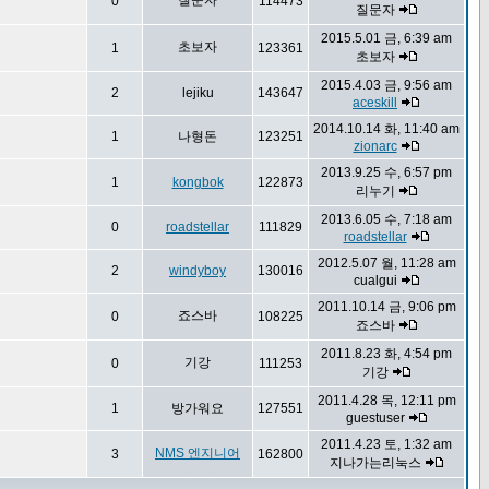
질문자
0
114473
질문자
2015.5.01 금, 6:39 am
초보자
1
123361
초보자
2015.4.03 금, 9:56 am
2
lejiku
143647
aceskill
2014.10.14 화, 11:40 am
1
나형돈
123251
zionarc
2013.9.25 수, 6:57 pm
1
kongbok
122873
리누기
2013.6.05 수, 7:18 am
0
roadstellar
111829
roadstellar
2012.5.07 월, 11:28 am
2
windyboy
130016
cualgui
2011.10.14 금, 9:06 pm
죠스바
0
108225
죠스바
2011.8.23 화, 4:54 pm
기강
0
111253
기강
2011.4.28 목, 12:11 pm
1
방가워요
127551
guestuser
2011.4.23 토, 1:32 am
NMS 엔지니어
3
162800
지나가는리눅스