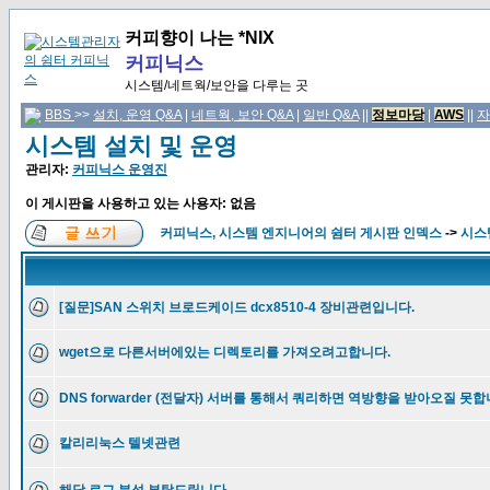
커피향이 나는 *NIX
커피닉스
시스템/네트웍/보안을 다루는 곳
BBS
>>
설치, 운영 Q&A
|
네트웍, 보안 Q&A
|
일반 Q&A
||
정보마당
|
AWS
||
자
시스템 설치 및 운영
관리자:
커피닉스 운영진
이 게시판을 사용하고 있는 사용자: 없음
커피닉스, 시스템 엔지니어의 쉼터 게시판 인덱스
->
시스
[질문]SAN 스위치 브로드케이드 dcx8510-4 장비관련입니다.
wget으로 다른서버에있는 디렉토리를 가져오려고합니다.
DNS forwarder (전달자) 서버를 통해서 쿼리하면 역방향을 받아오질 못합
칼리리눅스 텔넷관련