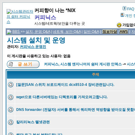
FAQ
커피향이 나는 *NIX
개인 
커피닉스
시스템/네트웍/보안을 다루는 곳
가입없이
BBS
>>
설치, 운영 Q&A
|
네트웍, 보안 Q&A
|
일반 Q&A
||
정보마당
|
AWS
||
자
시스템 설치 및 운영
관리자:
커피닉스 운영진
이 게시판을 사용하고 있는 사용자: 없음
커피닉스, 시스템 엔지니어의 쉼터 게시판 인덱스
->
시스
주제
[질문]SAN 스위치 브로드케이드 dcx8510-4 장비관련입니다.
wget으로 다른서버에있는 디렉토리를 가져오려고합니다.
DNS forwarder (전달자) 서버를 통해서 쿼리하면 역방향을 받아오질 못합
칼리리눅스 텔넷관련