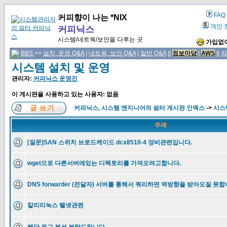
FAQ
커피향이 나는 *NIX
개인 
커피닉스
시스템/네트웍/보안을 다루는 곳
가입없이
BBS
>>
설치, 운영 Q&A
|
네트웍, 보안 Q&A
|
일반 Q&A
||
정보마당
|
AWS
||
자
시스템 설치 및 운영
관리자:
커피닉스 운영진
이 게시판을 사용하고 있는 사용자: 없음
커피닉스, 시스템 엔지니어의 쉼터 게시판 인덱스
->
시스
주제
[질문]SAN 스위치 브로드케이드 dcx8510-4 장비관련입니다.
wget으로 다른서버에있는 디렉토리를 가져오려고합니다.
DNS forwarder (전달자) 서버를 통해서 쿼리하면 역방향을 받아오질 못합
칼리리눅스 텔넷관련