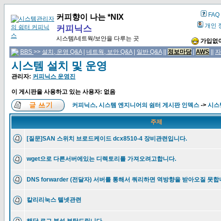
FAQ
커피향이 나는 *NIX
개인 
커피닉스
시스템/네트웍/보안을 다루는 곳
가입없이
BBS
>>
설치, 운영 Q&A
|
네트웍, 보안 Q&A
|
일반 Q&A
||
정보마당
|
AWS
||
자
시스템 설치 및 운영
관리자:
커피닉스 운영진
이 게시판을 사용하고 있는 사용자: 없음
커피닉스, 시스템 엔지니어의 쉼터 게시판 인덱스
->
시스
주제
[질문]SAN 스위치 브로드케이드 dcx8510-4 장비관련입니다.
wget으로 다른서버에있는 디렉토리를 가져오려고합니다.
DNS forwarder (전달자) 서버를 통해서 쿼리하면 역방향을 받아오질 못합
칼리리눅스 텔넷관련