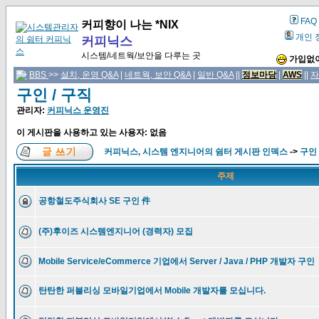
FAQ
커피향이 나는 *NIX
개인 
커피닉스
시스템/네트웍/보안을 다루는 곳
가입없이
BBS
>>
설치, 운영 Q&A
|
네트웍, 보안 Q&A
|
일반 Q&A
||
정보마당
|
AWS
||
자
구인 / 구직
관리자:
커피닉스 운영진
이 게시판을 사용하고 있는 사용자: 없음
커피닉스, 시스템 엔지니어의 쉼터 게시판 인덱스
->
구인 
주제
공항철도주식회사 SE 구인 件
(주)후이즈 시스템엔지니어 (경력자) 모집
Mobile Service/eCommerce 기업에서 Server / Java / PHP 개발자 구인
탄탄한 퍼블리싱 모바일기업에서 Mobile 개발자를 모십니다.