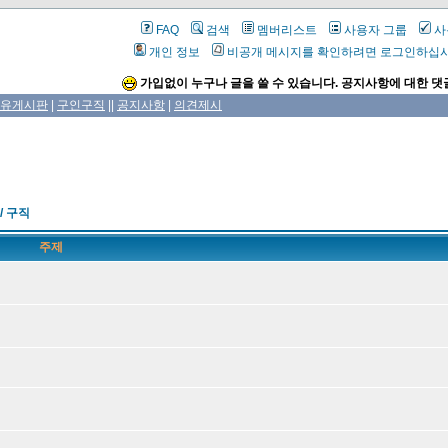
FAQ
검색
멤버리스트
사용자 그룹
사
개인 정보
비공개 메시지를 확인하려면 로그인하십
가입없이 누구나 글을 쓸 수 있습니다. 공지사항에 대한 댓
유게시판
|
구인구직
||
공지사항
|
의견제시
/ 구직
주제