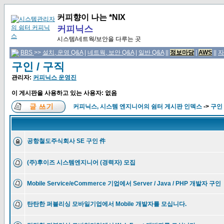
커피향이 나는 *NIX
커피닉스
시스템/네트웍/보안을 다루는 곳
BBS
>>
설치, 운영 Q&A
|
네트웍, 보안 Q&A
|
일반 Q&A
||
정보마당
|
AWS
||
자
구인 / 구직
관리자:
커피닉스 운영진
이 게시판을 사용하고 있는 사용자: 없음
커피닉스, 시스템 엔지니어의 쉼터 게시판 인덱스
->
구인 
공항철도주식회사 SE 구인 件
(주)후이즈 시스템엔지니어 (경력자) 모집
Mobile Service/eCommerce 기업에서 Server / Java / PHP 개발자 구인
탄탄한 퍼블리싱 모바일기업에서 Mobile 개발자를 모십니다.