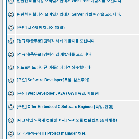
탄탄한 퍼블리싱 모바일기업에서 Web Front 개발자를 모십니다.
탄탄한 퍼블리싱 모바일기업에서 Server 개발 팀장을 모십니다.
[구인] 시스템엔지니어 (경력)
[정규직/충무로] 경력직 서버 개발자를 모십니다
[정규직/충무로] 경력직 앱 개발자를 모십니다
안드로이드/아이폰 어플리케이션 외주합니다!!
[구인] Software Developer[독일, 칼스루에]
[구인] Web Developer JAVA / GWT[독일, 베를린]
[구인] Offer-Embedded C Software Engineer[독일, 뮌헨]
[대표적인 외국계 컨설팅 회사] SAP모듈 컨설턴트 (경력채용)
[외국계/정규직] IT Project manager 채용.