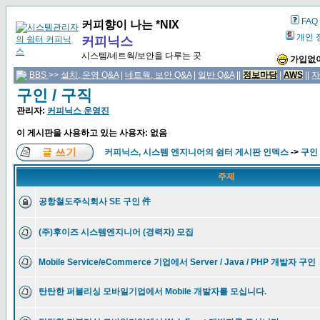
FAQ
커피향이 나는 *NIX
개인 
커피닉스
시스템/네트웍/보안을 다루는 곳
가입없이
BBS
>>
설치, 운영 Q&A
|
네트웍, 보안 Q&A
|
일반 Q&A
||
정보마당
|
AWS
||
자
구인 / 구직
관리자:
커피닉스 운영진
이 게시판을 사용하고 있는 사용자: 없음
커피닉스, 시스템 엔지니어의 쉼터 게시판 인덱스
->
구인 
주제
공항철도주식회사 SE 구인 件
(주)후이즈 시스템엔지니어 (경력자) 모집
Mobile Service/eCommerce 기업에서 Server / Java / PHP 개발자 구인
탄탄한 퍼블리싱 모바일기업에서 Mobile 개발자를 모십니다.