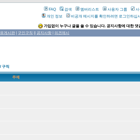
FAQ
검색
멤버리스트
사용자 그룹
사
개인 정보
비공개 메시지를 확인하려면 로그인하십
가입없이 누구나 글을 쓸 수 있습니다. 공지사항에 대한 댓
유게시판
|
구인구직
||
공지사항
|
의견제시
/ 구직
주제