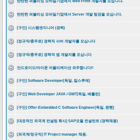
탄탄한 퍼블리싱 모바일기업에서 Web Front 개발자를 모십니다.
탄탄한 퍼블리싱 모바일기업에서 Server 개발 팀장을 모십니다.
[구인] 시스템엔지니어 (경력)
[정규직/충무로] 경력직 서버 개발자를 모십니다
[정규직/충무로] 경력직 앱 개발자를 모십니다
안드로이드/아이폰 어플리케이션 외주합니다!!
[구인] Software Developer[독일, 칼스루에]
[구인] Web Developer JAVA / GWT[독일, 베를린]
[구인] Offer-Embedded C Software Engineer[독일, 뮌헨]
[대표적인 외국계 컨설팅 회사] SAP모듈 컨설턴트 (경력채용)
[외국계/정규직] IT Project manager 채용.