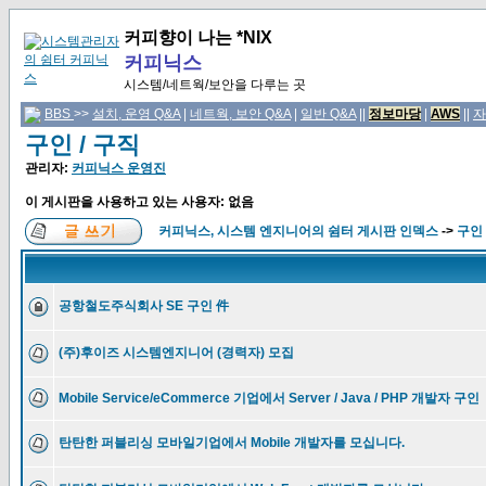
커피향이 나는 *NIX
커피닉스
시스템/네트웍/보안을 다루는 곳
BBS
>>
설치, 운영 Q&A
|
네트웍, 보안 Q&A
|
일반 Q&A
||
정보마당
|
AWS
||
자
구인 / 구직
관리자:
커피닉스 운영진
이 게시판을 사용하고 있는 사용자: 없음
커피닉스, 시스템 엔지니어의 쉼터 게시판 인덱스
->
구인 
공항철도주식회사 SE 구인 件
(주)후이즈 시스템엔지니어 (경력자) 모집
Mobile Service/eCommerce 기업에서 Server / Java / PHP 개발자 구인
탄탄한 퍼블리싱 모바일기업에서 Mobile 개발자를 모십니다.