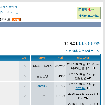
용자 등록하기
IT 일정
N
e
w
!
시오
로그인
자동화 프로젝트
글까지도..
페이지로
1
,
2
,
3
,
4
,
5
,
6
다음
모든 글을 읽은 상태로 표시
답변
글쓴이
조회
마지막 글
2017.10.23 월, 12:00 pm
(주)씨인플러스
0
404207
(주)씨인플러스
2016.5.16 월, 4:46 pm
일단안녕
0
151307
일단안녕
2016.1.20 수, 4:08 pm
0
ebrain7
115736
ebrain7
2016.1.11 월, 12:22 pm
손님
0
113798
손님
2016.1.11 월, 12:22 pm