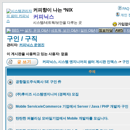
FAQ
커피향이 나는 *NIX
개인 
커피닉스
시스템/네트웍/보안을 다루는 곳
가입없이
BBS
>>
설치, 운영 Q&A
|
네트웍, 보안 Q&A
|
일반 Q&A
||
정보마당
|
AWS
||
자
구인 / 구직
관리자:
커피닉스 운영진
이 게시판을 사용하고 있는 사용자: 없음
커피닉스, 시스템 엔지니어의 쉼터 게시판 인덱스
->
구인 
주제
공항철도주식회사 SE 구인 件
(주)후이즈 시스템엔지니어 (경력자) 모집
Mobile Service/eCommerce 기업에서 Server / Java / PHP 개발자 구인
탄탄한 퍼블리싱 모바일기업에서 Mobile 개발자를 모십니다.