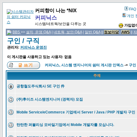
FAQ
커피향이 나는 *NIX
개인 
커피닉스
시스템/네트웍/보안을 다루는 곳
가입없이
BBS
>>
설치, 운영 Q&A
|
네트웍, 보안 Q&A
|
일반 Q&A
||
정보마당
|
AWS
||
자
구인 / 구직
관리자:
커피닉스 운영진
이 게시판을 사용하고 있는 사용자: 없음
커피닉스, 시스템 엔지니어의 쉼터 게시판 인덱스
->
구인 
주제
공항철도주식회사 SE 구인 件
(주)후이즈 시스템엔지니어 (경력자) 모집
Mobile Service/eCommerce 기업에서 Server / Java / PHP 개발자 구인
탄탄한 퍼블리싱 모바일기업에서 Mobile 개발자를 모십니다.