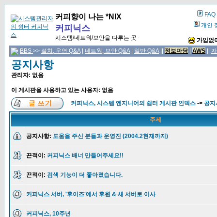
FAQ
커피향이 나는 *NIX
개인 
커피닉스
시스템/네트웍/보안을 다루는 곳
가입없이
BBS
>>
설치, 운영 Q&A
|
네트웍, 보안 Q&A
|
일반 Q&A
||
정보마당
|
AWS
||
자
공지사항
관리자: 없음
이 게시판을 사용하고 있는 사용자: 없음
커피닉스, 시스템 엔지니어의 쉼터 게시판 인덱스
->
공지
주제
공지사항:
도움을 주신 분들과 운영진 (2004.2현재까지)
끈적이:
커피닉스 배너 만들어주세요!!
끈적이:
검색 기능이 더 좋아졌습니다.
커피닉스 서버, '후이즈'에서 후원 & 새 서버로 이사
커피닉스, 10주년