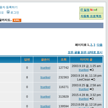
용자 등록하기
IT 일정
N
e
w
!
시오
로그인
자동화 프로젝트
글까지도..
페이지로
1
,
2
,
3
다음
모든 글을 읽은 상태로 표시
답변
글쓴이
조회
마지막 글
2003.9.19 금, 1:25 am
0
truefeel
127742
truefeel
2003.9.16 화, 11:16 pm
8
truefeel
232363
LeeClean
2003.8.25 월, 2:58 am
0
truefeel
116271
truefeel
2015.4.28 화, 3:32 pm
0
truefeel
313929
truefeel
2013.8.09 금, 12:16 pm
0
truefeel
139594