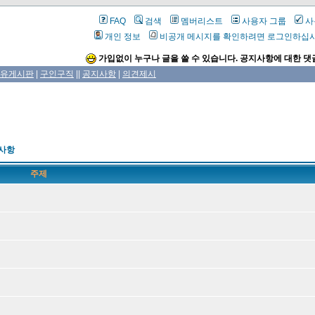
FAQ
검색
멤버리스트
사용자 그룹
사
개인 정보
비공개 메시지를 확인하려면 로그인하십
가입없이 누구나 글을 쓸 수 있습니다. 공지사항에 대한 댓
유게시판
|
구인구직
||
공지사항
|
의견제시
사항
주제