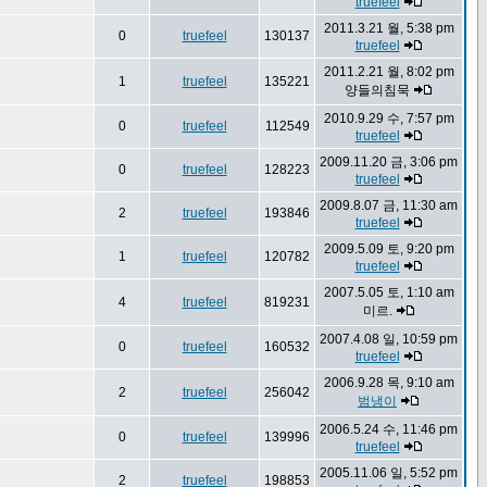
truefeel
2011.3.21 월, 5:38 pm
0
truefeel
130137
truefeel
2011.2.21 월, 8:02 pm
1
truefeel
135221
양들의침묵
2010.9.29 수, 7:57 pm
0
truefeel
112549
truefeel
2009.11.20 금, 3:06 pm
0
truefeel
128223
truefeel
2009.8.07 금, 11:30 am
2
truefeel
193846
truefeel
2009.5.09 토, 9:20 pm
1
truefeel
120782
truefeel
2007.5.05 토, 1:10 am
4
truefeel
819231
미르.
2007.4.08 일, 10:59 pm
0
truefeel
160532
truefeel
2006.9.28 목, 9:10 am
2
truefeel
256042
범냉이
2006.5.24 수, 11:46 pm
0
truefeel
139996
truefeel
2005.11.06 일, 5:52 pm
2
truefeel
198853