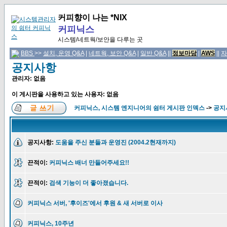
커피향이 나는 *NIX
커피닉스
시스템/네트웍/보안을 다루는 곳
BBS
>>
설치, 운영 Q&A
|
네트웍, 보안 Q&A
|
일반 Q&A
||
정보마당
|
AWS
||
자
공지사항
관리자: 없음
이 게시판을 사용하고 있는 사용자: 없음
커피닉스, 시스템 엔지니어의 쉼터 게시판 인덱스
->
공지
공지사항:
도움을 주신 분들과 운영진 (2004.2현재까지)
끈적이:
커피닉스 배너 만들어주세요!!
끈적이:
검색 기능이 더 좋아졌습니다.
커피닉스 서버, '후이즈'에서 후원 & 새 서버로 이사
커피닉스, 10주년